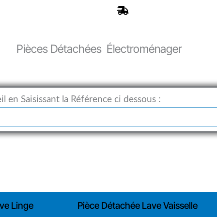
es Experts à votre Ecoute
Expédition Rapide 24h
Pièces Détachées Électroménager
l en Saisissant la Référence ci dessous :
ve Linge
Pièce Détachée Lave Vaisselle