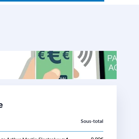
e
Sous-total