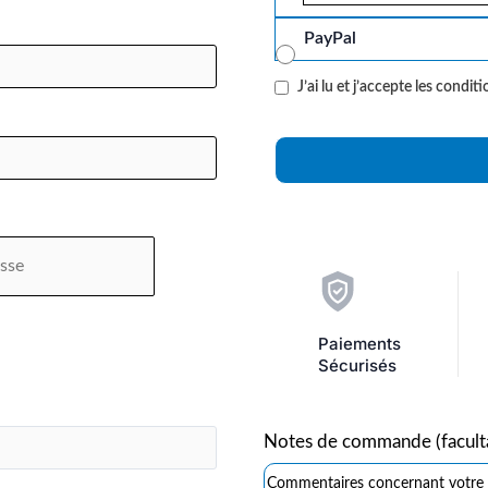
PayPal
J’ai lu et j’accepte les
conditi
Paiements
Sécurisés
Notes de commande
(facult