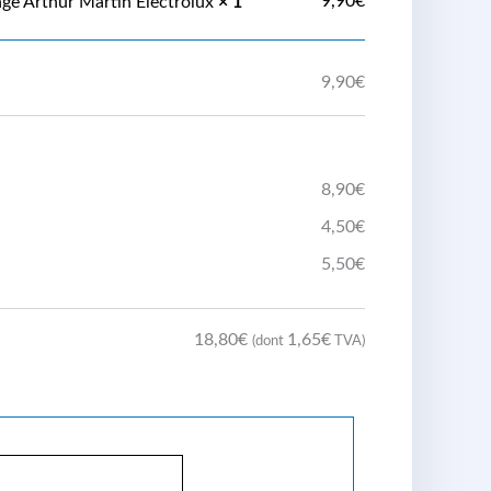
9,90
€
nge Arthur Martin Electrolux
× 1
9,90
€
8,90
€
4,50
€
5,50
€
18,80
€
1,65
€
(dont
TVA)