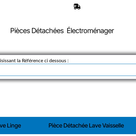
es Experts à votre Ecoute
Expédition Rapide 24h
Pièces Détachées Électroménager
sissant la Référence ci dessous :
ve Linge
Pièce Détachée Lave Vaisselle