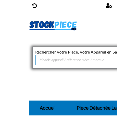
Aller
Retours Facilités 14 jours
D
au
contenu
Rechercher Votre Pièce, Votre Appareil en Sai
Recherche
de
produits
Accueil
Pièce Détachée La