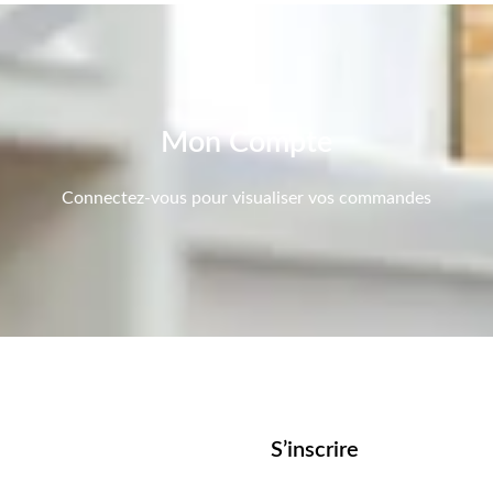
Mon Compte
Connectez-vous pour visualiser vos commandes
S’inscrire
Obligatoir
Obligatoi