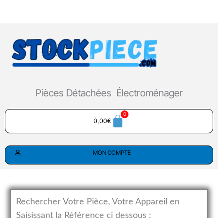
Aller
au
contenu
Pièces Détachées Électroménager
0,00
€
MON COMPTE
Rechercher Votre Pièce, Votre Appareil en
Saisissant la Référence ci dessous :