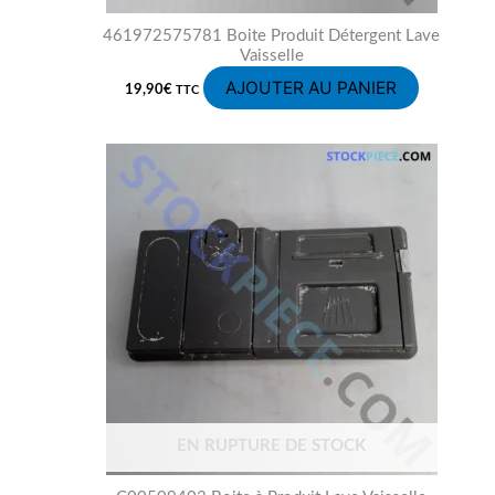
461972575781 Boite Produit Détergent Lave
Vaisselle
AJOUTER AU PANIER
19,90
€
TTC
EN RUPTURE DE STOCK