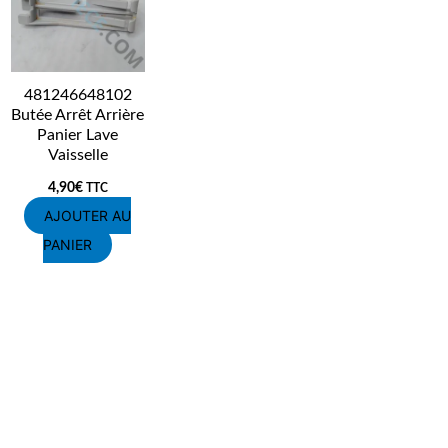
481246648102
Butée Arrêt Arrière
Panier Lave
Vaisselle
4,90
€
TTC
AJOUTER AU
PANIER