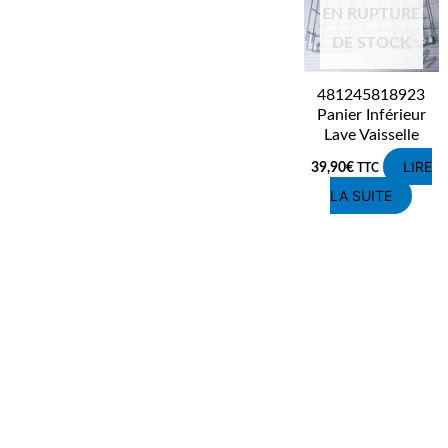
EN RUPTURE
DE STOCK
481245818923
Panier Inférieur
Lave Vaisselle
LIRE
39,90
€
TTC
LA SUITE