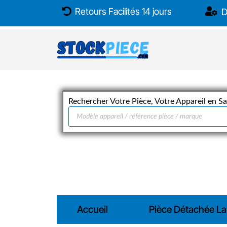
Aller
Retours Facilités 14 jours
D
au
contenu
Rechercher Votre Pièce, Votre Appareil en Sai
Recherche
de
produits
Accueil
Pièce Détachée La