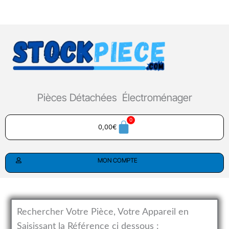
Aller
au
contenu
Pièces Détachées Électroménager
0,00
€
MON COMPTE
Rechercher Votre Pièce, Votre Appareil en
Saisissant la Référence ci dessous :