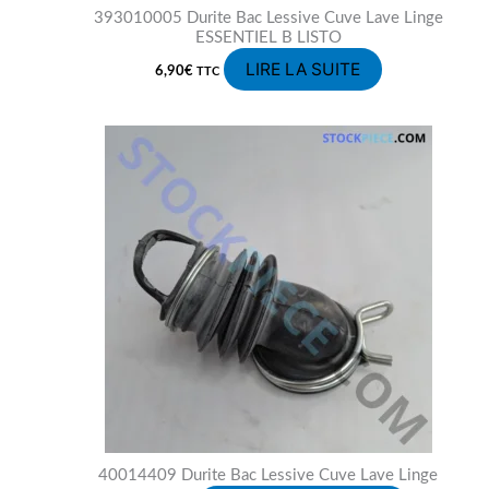
393010005 Durite Bac Lessive Cuve Lave Linge
ESSENTIEL B LISTO
LIRE LA SUITE
6,90
€
TTC
40014409 Durite Bac Lessive Cuve Lave Linge