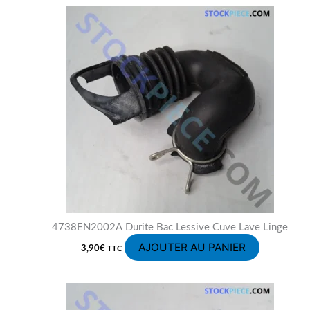
4738EN2002A Durite Bac Lessive Cuve Lave Linge
AJOUTER AU PANIER
3,90
€
TTC