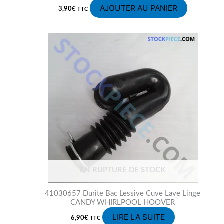
AJOUTER AU PANIER
3,90
€
TTC
EN RUPTURE DE STOCK
41030657 Durite Bac Lessive Cuve Lave Linge
CANDY WHIRLPOOL HOOVER
LIRE LA SUITE
6,90
€
TTC