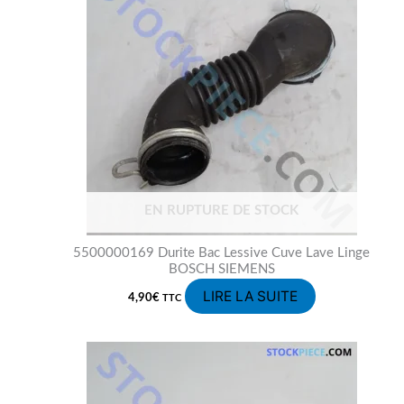
EN RUPTURE DE STOCK
5500000169 Durite Bac Lessive Cuve Lave Linge
BOSCH SIEMENS
LIRE LA SUITE
4,90
€
TTC