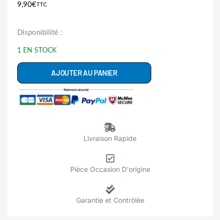
9,90
€
TTC
quantité
Disponibilité :
de
1 EN STOCK
W12098072
Sécurité
AJOUTER AU PANIER
Porte
Verrou
Sèche
Linge
Livraison Rapide
Pièce Occasion D'origine
Garantie et Contrôlée