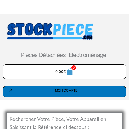
Aller
au
contenu
Pièces Détachées Électroménager
0,00
€
MON COMPTE
Rechercher Votre Pièce, Votre Appareil en
Saisissant la Référence ci dessous :