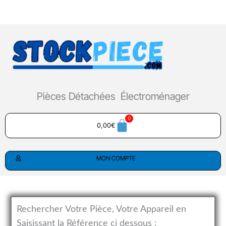
Aller
au
contenu
Pièces Détachées Électroménager
0,00
€
MON COMPTE
Rechercher Votre Pièce, Votre Appareil en
Saisissant la Référence ci dessous :