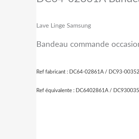
Lave Linge Samsung
Bandeau commande occasion
Ref fabricant :
DC64-02861A /
DC93-0035
Ref équivalente :
DC6402861A /
DC93003