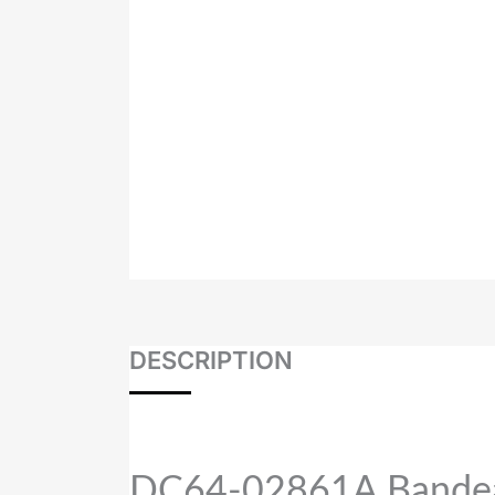
DESCRIPTION
DC64-02861A
Bandea