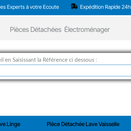
es Experts à votre Ecoute
Expédition Rapide 24h
Pièces Détachées Électroménager
l en Saisissant la Référence ci dessous :
ve Linge
Pièce Détachée Lave Vaisselle