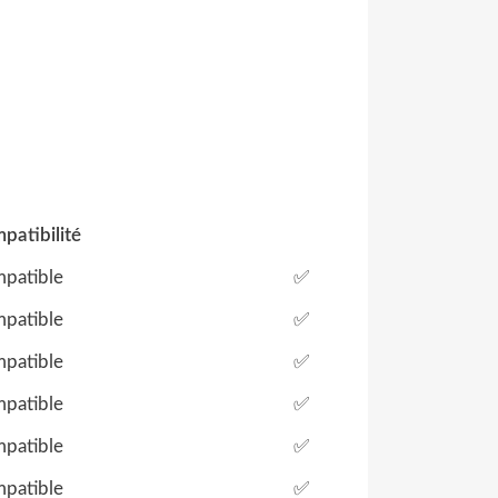
patibilité
patible
✅
patible
✅
patible
✅
patible
✅
patible
✅
patible
✅