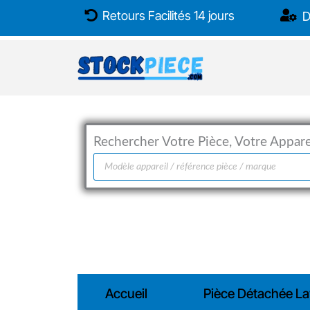
Aller
Retours Facilités 14 jours
D
au
contenu
Rechercher Votre Pièce, Votre Apparei
Recherche
de
produits
Accueil
Pièce Détachée La