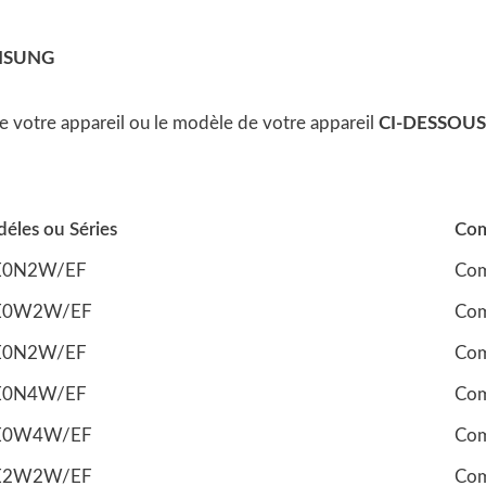
MSUNG
 de votre appareil ou le modèle de votre appareil
CI-DESSOUS
éles ou Séries
Com
E0N2W/EF
Com
E0W2W/EF
Com
E0N2W/EF
Com
E0N4W/EF
Com
E0W4W/EF
Com
E2W2W/EF
Com