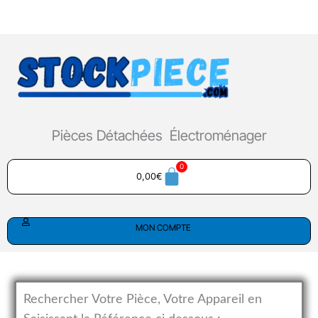
Aller
au
contenu
Pièces Détachées Électroménager
0,00
€
MON COMPTE
Rechercher Votre Pièce, Votre Appareil en