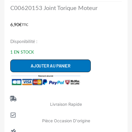
C00620153 Joint Torique Moteur
6,90
€
TTC
quantité
Disponibilité :
de
1 EN STOCK
C00620153
Joint
AJOUTER AU PANIER
Rond
Torique
Moteur
Sèche
Livraison Rapide
Linge
Pièce Occasion D'origine