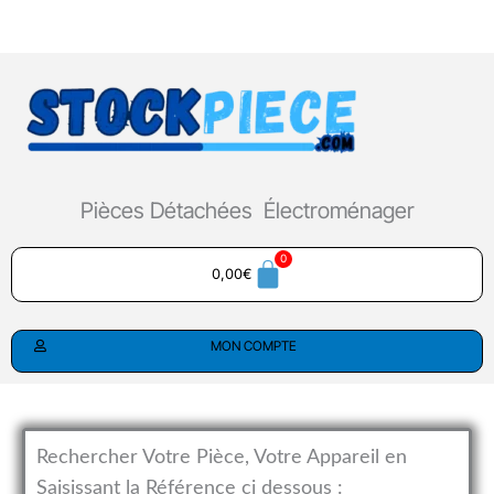
Aller
au
contenu
Pièces Détachées Électroménager
0,00
€
MON COMPTE
Rechercher Votre Pièce, Votre Appareil en
Saisissant la Référence ci dessous :