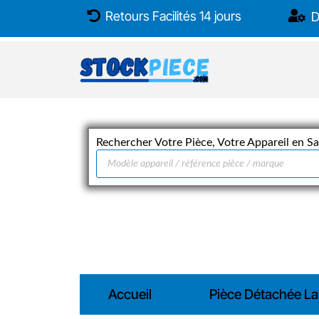
Aller
Retours Facilités 14 jours
D
au
contenu
Rechercher Votre Pièce, Votre Appareil en Sai
Recherche
de
produits
Accueil
Pièce Détachée La