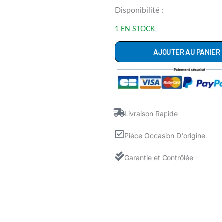
quantité
Disponibilité :
de
1 EN STOCK
C00083915
AJOUTER AU PANIER
Sonde
Température
Chauffage
Lave
Linge
Livraison Rapide
ARISTON
Pièce Occasion D'origine
HOTPOINT
WHIRLPOOL
Garantie et Contrôlée