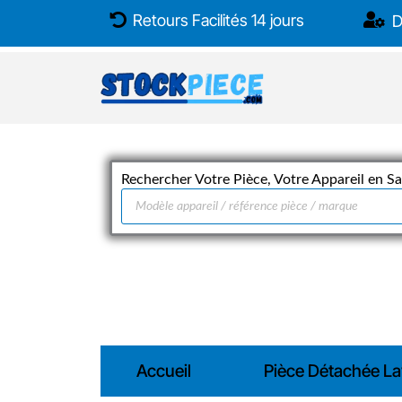
Aller
Retours Facilités 14 jours
D
au
contenu
Rechercher Votre Pièce, Votre Appareil en Sai
Recherche
de
produits
Accueil
Pièce Détachée La