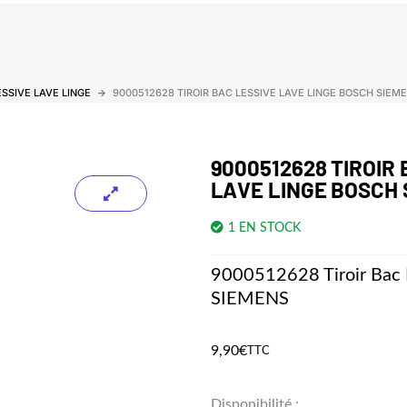
ESSIVE LAVE LINGE
9000512628 TIROIR BAC LESSIVE LAVE LINGE BOSCH SIEM
9000512628 TIROIR 
LAVE LINGE BOSCH 
1 EN STOCK
9000512628 Tiroir Bac
SIEMENS
9,90
€
TTC
quantité
Disponibilité :