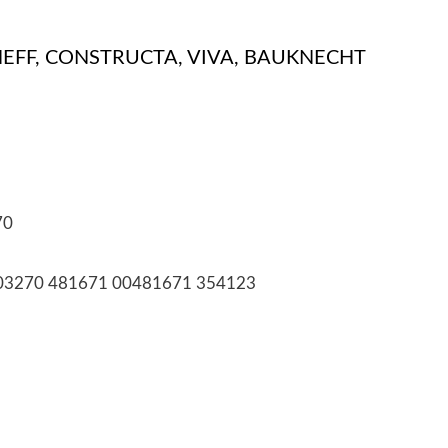
, NEFF, CONSTRUCTA, VIVA, BAUKNECHT
70
 703270 481671 00481671 354123