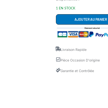
de
1 EN STOCK
9000512628
AJOUTER AU PANIER
Tiroir
Bac
Lessive
Lave
Linge
Livraison Rapide
BOSCH
Pièce Occasion D'origine
SIEMENS
Garantie et Contrôlée