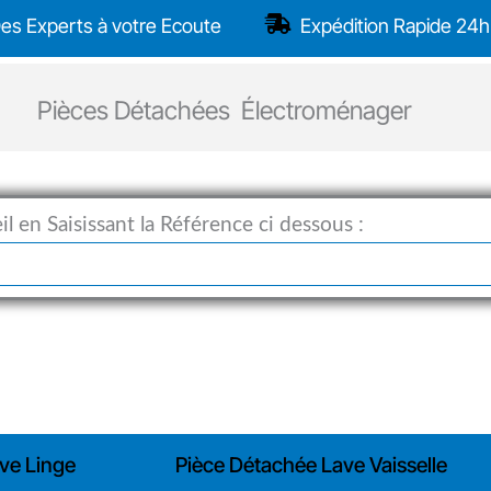
es Experts à votre Ecoute
Expédition Rapide 24h
Pièces Détachées Électroménager
l en Saisissant la Référence ci dessous :
ve Linge
Pièce Détachée Lave Vaisselle