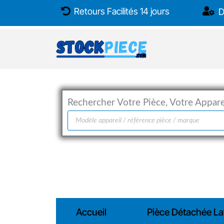
Aller
Retours Facilités 14 jours
D
au
contenu
Rechercher Votre Pièce, Votre Apparei
Recherche
de
produits
Accueil
Pièce Détachée La