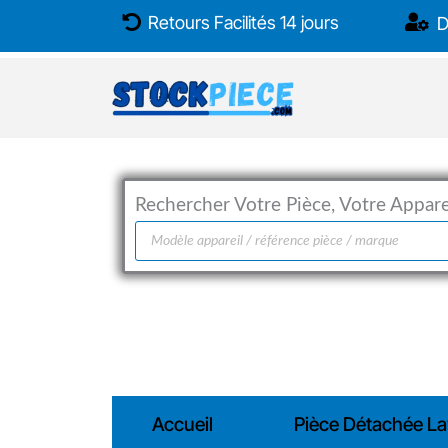
Aller
Retours Facilités 14 jours
D
au
contenu
Rechercher Votre Pièce, Votre Apparei
Recherche
de
produits
Accueil
Pièce Détachée La