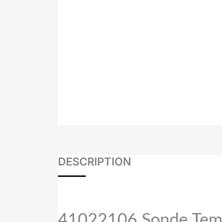
DESCRIPTION
41022106
Sonde Tem