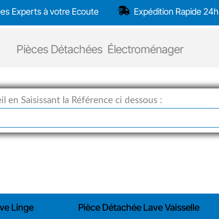
es Experts à votre Ecoute
Expédition Rapide 24h
Pièces Détachées Électroménager
l en Saisissant la Référence ci dessous :
ve Linge
Pièce Détachée Lave Vaisselle