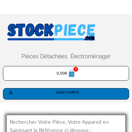
Aller
au
contenu
Pièces Détachées Électroménager
0,00
€
MON COMPTE
Rechercher Votre Pièce, Votre Appareil en
Saisissant la Référence ci dessous :