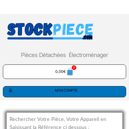
Aller
au
contenu
Pièces Détachées Électroménager
0,00
€
MON COMPTE
Rechercher Votre Pièce, Votre Appareil en
Saisissant la Référence ci dessous :