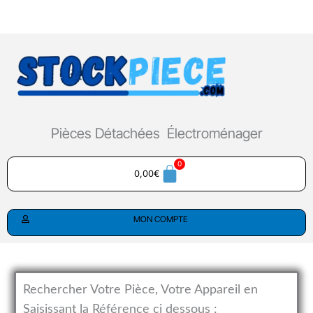
Aller
au
contenu
Pièces Détachées Électroménager
0,00
€
MON COMPTE
Rechercher Votre Pièce, Votre Appareil en
Saisissant la Référence ci dessous :