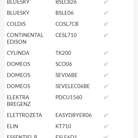
BLUESKY
BSLC826
✅
BLUESKY
BSLE06
✅
COLDIS
COSL7CB
✅
CONTINENTAL
CESL710
✅
EDISON
CYLINDA
TK200
✅
DOMEOS
SCO06
✅
DOMEOS
SEV06BE
✅
DOMEOS
SEVELEC06BE
✅
ELEKTRA
PDCU1560
✅
BREGENZ
ELETTROZETA
EASYDRYER06
✅
ELIN
KT710
✅
ESSENTIEL B
ESLE6D1
✅