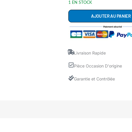
1 EN STOCK
1201J6
AJOUTER AU PANIER
Courroie
de
Tambour
D'origine
Lave
Livraison Rapide
Linge
Pièce Occasion D'origine
Garantie et Contrôlée