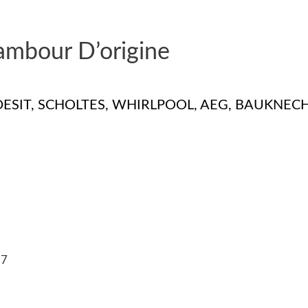
ambour D’origine
NDESIT, SCHOLTES, WHIRLPOOL, AEG, BAUKNEC
87