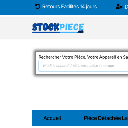
Aller
Retours Facilités 14 jours
D
au
contenu
Rechercher Votre Pièce, Votre Appareil en Sai
Recherche
de
produits
Accueil
Pièce Détachée La