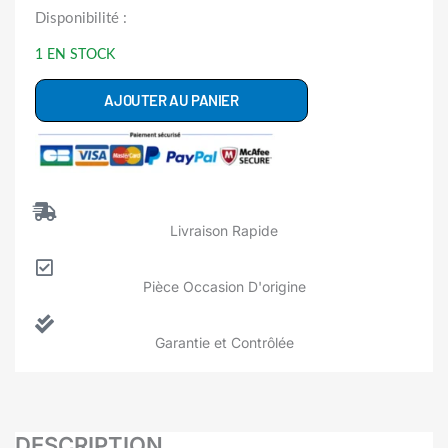
quantité
Disponibilité :
de
1 EN STOCK
00645142
Poignée
AJOUTER AU PANIER
Porte
Lave
Vaisselle
BOSCH
Livraison Rapide
Pièce Occasion D'origine
Garantie et Contrôlée
DESCRIPTION