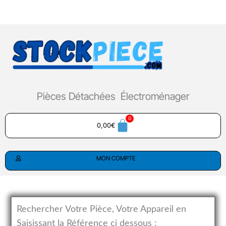
Aller
au
contenu
Pièces Détachées Électroménager
0,00
€
MON COMPTE
Rechercher Votre Pièce, Votre Appareil en
Saisissant la Référence ci dessous :