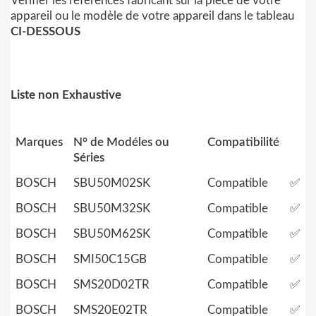
Vérifier les références fabricant sur la pièce de votre
appareil ou le modèle de votre appareil dans le tableau
CI-DESSOUS
Liste non Exhaustive
Marques
N° de Modéles ou
Compatibilité
Séries
BOSCH
SBU50M02SK
Compatible
✅
BOSCH
SBU50M32SK
Compatible
✅
BOSCH
SBU50M62SK
Compatible
✅
BOSCH
SMI50C15GB
Compatible
✅
BOSCH
SMS20D02TR
Compatible
✅
BOSCH
SMS20E02TR
Compatible
✅