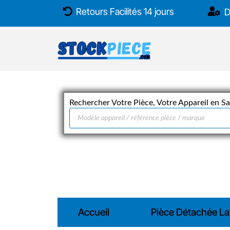
Aller
Retours Facilités 14 jours
D
au
contenu
Rechercher Votre Pièce, Votre Appareil en Sai
Recherche
de
produits
Accueil
Pièce Détachée La