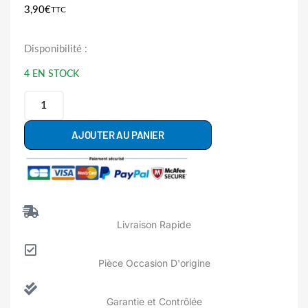
3,90
€
TTC
quantité
Disponibilité :
de
4 EN STOCK
0020300170A
Pied
Lave
AJOUTER AU PANIER
Linge
Haier
Livraison Rapide
Pièce Occasion D'origine
Garantie et Contrôlée