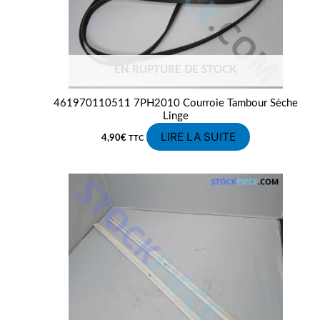
EN RUPTURE DE STOCK
461970110511 7PH2010 Courroie Tambour Sèche
Linge
LIRE LA SUITE
4,90
€
TTC