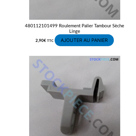
480112101499 Roulement Palier Tambour Sèche
Linge
AJOUTER AU PANIER
2,90
€
TTC