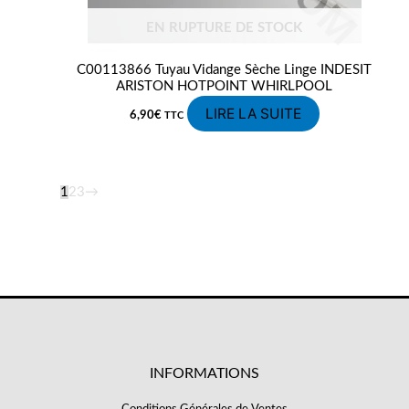
EN RUPTURE DE STOCK
C00113866 Tuyau Vidange Sèche Linge INDESIT
ARISTON HOTPOINT WHIRLPOOL
LIRE LA SUITE
6,90
€
TTC
1
2
3
→
INFORMATIONS