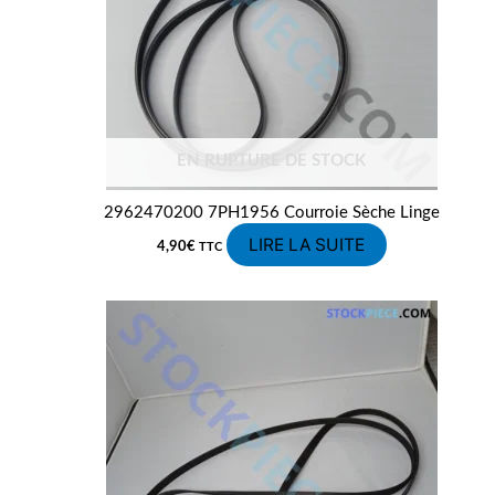
EN RUPTURE DE STOCK
2962470200 7PH1956 Courroie Sèche Linge
LIRE LA SUITE
4,90
€
TTC