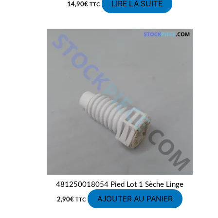
LIRE LA SUITE
14,90
€
TTC
481250018054 Pied Lot 1 Sèche Linge
AJOUTER AU PANIER
2,90
€
TTC