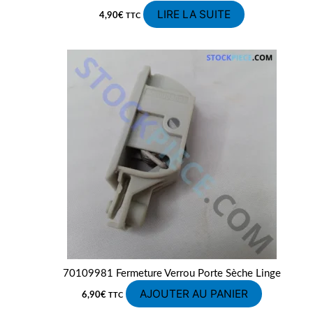
LIRE LA SUITE
4,90
€
TTC
70109981 Fermeture Verrou Porte Sèche Linge
AJOUTER AU PANIER
6,90
€
TTC