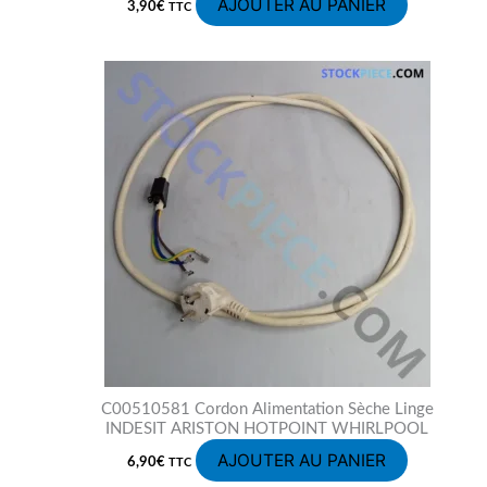
AJOUTER AU PANIER
3,90
€
TTC
C00510581 Cordon Alimentation Sèche Linge
INDESIT ARISTON HOTPOINT WHIRLPOOL
AJOUTER AU PANIER
6,90
€
TTC