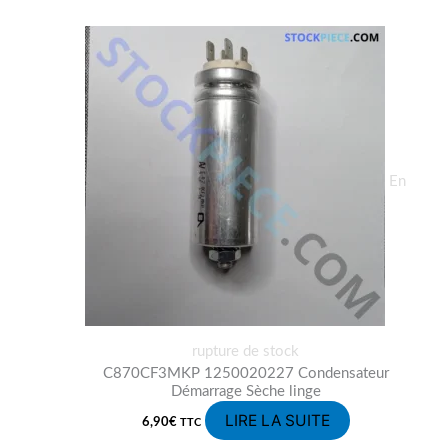
En
rupture de stock
C870CF3MKP 1250020227 Condensateur
Démarrage Sèche linge
LIRE LA SUITE
6,90
€
TTC