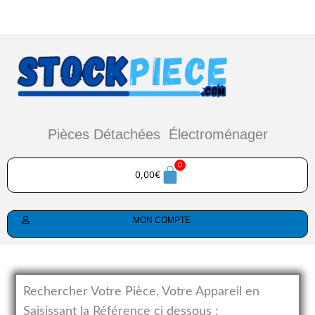
Aller
au
contenu
Pièces Détachées Électroménager
0,00
€
MON COMPTE
Rechercher Votre Pièce, Votre Appareil en
Saisissant la Référence ci dessous :