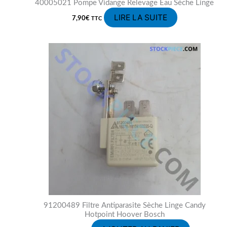
40005021 Pompe Vidange Relevage Eau Sèche Linge
LIRE LA SUITE
7,90
€
TTC
91200489 Filtre Antiparasite Sèche Linge Candy
Hotpoint Hoover Bosch