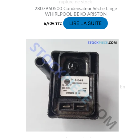
rupture de stock
2807960500 Condensateur Sèche Linge
WHIRLPOOL BEKO ARISTON
LIRE LA SUITE
6,90
€
TTC
En