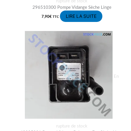
rupture de stock
296510300 Pompe Vidange Sèche Linge
LIRE LA SUITE
7,90
€
TTC
En
rupture de stock