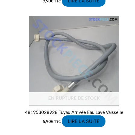
LIRE LA SUITE
9,90
€
TTC
EN RUPTURE DE STOCK
481953028928 Tuyau Arrivée Eau Lave Vaisselle
LIRE LA SUITE
5,90
€
TTC