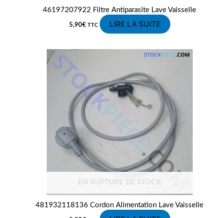
46197207922 Filtre Antiparasite Lave Vaisselle
LIRE LA SUITE
5,90
€
TTC
EN RUPTURE DE STOCK
481932118136 Cordon Alimentation Lave Vaisselle